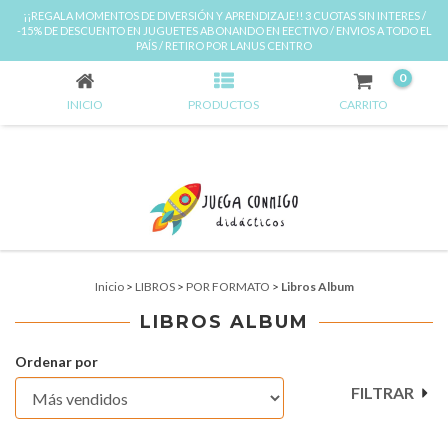
¡¡REGALA MOMENTOS DE DIVERSIÓN Y APRENDIZAJE!! 3 CUOTAS SIN INTERES /
-15% DE DESCUENTO EN JUGUETES ABONANDO EN EECTIVO / ENVIOS A TODO EL
LIBROS ALBUM
PAÍS / RETIRO POR LANUS CENTRO
0
INICIO
PRODUCTOS
CARRITO
Inicio
>
LIBROS
>
POR FORMATO
>
Libros Album
LIBROS ALBUM
Ordenar por
FILTRAR