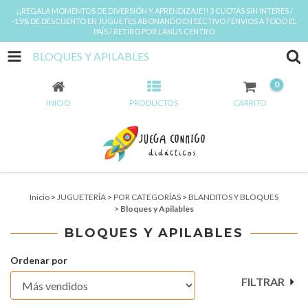
¡¡REGALA MOMENTOS DE DIVERSIÓN Y APRENDIZAJE!! 3 CUOTAS SIN INTERES /
-15% DE DESCUENTO EN JUGUETES ABONANDO EN EECTIVO / ENVIOS A TODO EL
PAÍS / RETIRO POR LANUS CENTRO
BLOQUES Y APILABLES
0
INICIO
PRODUCTOS
CARRITO
Inicio
>
JUGUETERÍA
>
POR CATEGORÍAS
>
BLANDITOS Y BLOQUES
>
Bloques y Apilables
BLOQUES Y APILABLES
Ordenar por
FILTRAR