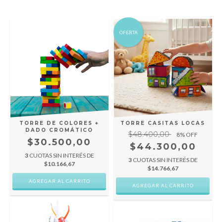
OFERTA
TORRE DE COLORES +
TORRE CASITAS LOCAS
DADO CROMÁTICO
$48.400,00
8
% OFF
$30.500,00
$44.300,00
3
CUOTAS SIN INTERÉS DE
3
CUOTAS SIN INTERÉS DE
$10.166,67
$14.766,67