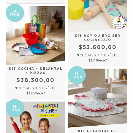
SIN
STOCK
KIT HOY QUIERO SER
COCINERA/O
$53.600,00
3
CUOTAS SIN INTERÉS DE
$17.866,67
KIT COCINA + DELANTAL
= PIZZAS
SIN
STOCK
$38.300,00
3
CUOTAS SIN INTERÉS DE
$12.766,67
SIN
STOCK
KIT DELANTAL DE