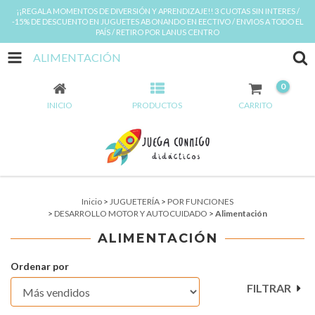
¡¡REGALA MOMENTOS DE DIVERSIÓN Y APRENDIZAJE!! 3 CUOTAS SIN INTERES /
-15% DE DESCUENTO EN JUGUETES ABONANDO EN EECTIVO / ENVIOS A TODO EL
PAÍS / RETIRO POR LANUS CENTRO
ALIMENTACIÓN
0
INICIO
PRODUCTOS
CARRITO
Inicio
>
JUGUETERÍA
>
POR FUNCIONES
>
DESARROLLO MOTOR Y AUTOCUIDADO
>
Alimentación
ALIMENTACIÓN
Ordenar por
FILTRAR