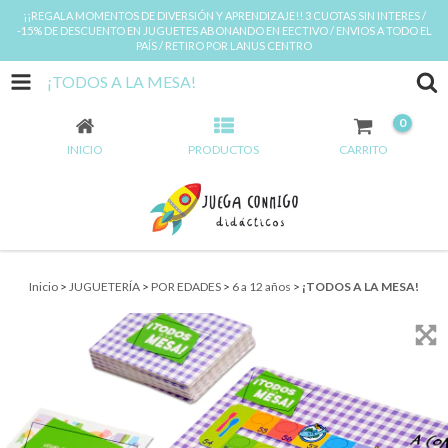
¡¡REGALA MOMENTOS DE DIVERSIÓN Y APRENDIZAJE!! 3 CUOTAS SIN INTERES /
-15% DE DESCUENTO EN JUGUETES ABONANDO EN EECTIVO / ENVIOS A TODO EL
PAÍS / RETIRO POR LANUS CENTRO
¡TODOS A LA MESA!
0
INICIO
PRODUCTOS
CARRITO
Inicio
>
JUGUETERÍA
>
POR EDADES
>
6 a 12 años
>
¡TODOS A LA MESA!