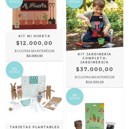
STOCK
STOCK
KIT MI HUERTA
$12.000,00
3
CUOTAS SIN INTERÉS DE
KIT JARDINERÍA
$4.000,00
COMPLETO:
JARDINERO/A
$37.000,00
SIN
STOCK
3
CUOTAS SIN INTERÉS DE
$12.333,33
SIN
STOCK
TARJETAS PLANTABLES