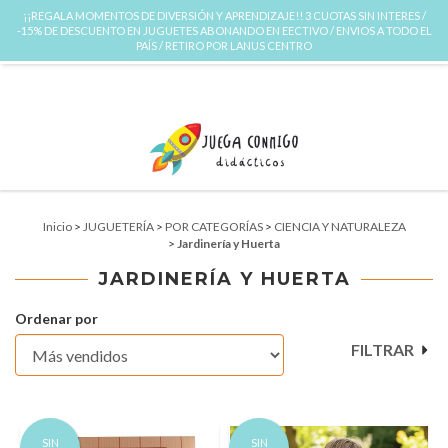
¡¡REGALA MOMENTOS DE DIVERSIÓN Y APRENDIZAJE!! 3 CUOTAS SIN INTERES /
0
-15% DE DESCUENTO EN JUGUETES ABONANDO EN EECTIVO / ENVIOS A TODO EL
INICIO
PRODUCTOS
CARRITO
PAÍS / RETIRO POR LANUS CENTRO
Inicio
>
JUGUETERÍA
>
POR CATEGORÍAS
>
CIENCIA Y NATURALEZA
>
Jardinería y Huerta
JARDINERÍA Y HUERTA
Ordenar por
FILTRAR
SIN
SIN