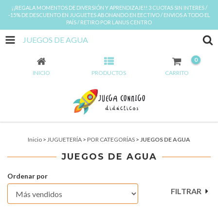
¡¡REGALA MOMENTOS DE DIVERSIÓN Y APRENDIZAJE!! 3 CUOTAS SIN INTERES /
-15% DE DESCUENTO EN JUGUETES ABONANDO EN EECTIVO / ENVIOS A TODO EL
PAÍS / RETIRO POR LANUS CENTRO
JUEGOS DE AGUA
0
INICIO
PRODUCTOS
CARRITO
Inicio
>
JUGUETERÍA
>
POR CATEGORÍAS
>
JUEGOS DE AGUA
JUEGOS DE AGUA
Ordenar por
FILTRAR