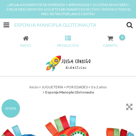
¡¡REGALA MOMENTOS DE DIVERSIÓN Y APRENDIZAJE!! 3 CUOTAS SIN INTERES /
-15% DE DESCUENTO EN JUGUETES ABONANDO EN EECTIVO / ENVIOS A TODO EL
PAÍS / RETIRO POR LANUS CENTRO
ESPONJA MANOPLA GLOTONAUTA
0
INICIO
PRODUCTOS
CARRITO
Inicio
>
JUGUETERÍA
>
POR EDADES
>
0 a 2 años
>
Esponja Manopla Glotonauta
OFERTA