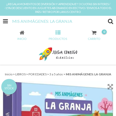
¡¡REGALA MOMENTOS DE DIVERSIÓN Y APRENDIZAJE!! 3 CUOTAS SIN INTERES /
-15% DE DESCUENTO EN JUGUETES ABONANDO EN EECTIVO / ENVIOS A TODO EL
PAÍS / RETIRO POR LANUS CENTRO
MIS ANIMÁGENES: LA GRANJA
0
INICIO
PRODUCTOS
CARRITO
Inicio
>
LIBROS
>
POR EDADES
>
3 a 5 años
>
MIS ANIMÁGENES: LA GRANJA
SIN
STOCK