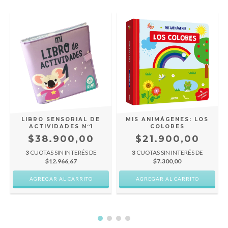
Y
LIBRO SENSORIAL DE
MIS ANIMÁGENES: LOS
ACTIVIDADES Nº1
COLORES
$38.900,00
$21.900,00
3
CUOTAS SIN INTERÉS DE
3
CUOTAS SIN INTERÉS DE
$12.966,67
$7.300,00