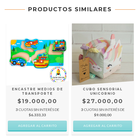
PRODUCTOS SIMILARES
O
ENCASTRE MEDIOS DE
CUBO SENSORIAL
TRANSPORTE
UNICORNIO
$19.000,00
$27.000,00
3
CUOTAS SIN INTERÉS DE
3
CUOTAS SIN INTERÉS DE
$6.333,33
$9.000,00