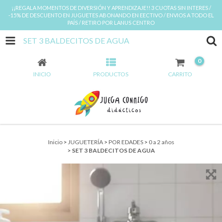
¡¡REGALA MOMENTOS DE DIVERSIÓN Y APRENDIZAJE!! 3 CUOTAS SIN INTERES /
-15% DE DESCUENTO EN JUGUETES ABONANDO EN EECTIVO / ENVIOS A TODO EL
PAÍS / RETIRO POR LANUS CENTRO
SET 3 BALDECITOS DE AGUA
0
INICIO
PRODUCTOS
CARRITO
Inicio
>
JUGUETERÍA
>
POR EDADES
>
0 a 2 años
>
SET 3 BALDECITOS DE AGUA