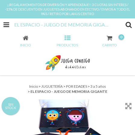
¡¡REGALA MOMENTOS DE DIVERSIÓN Y APRENDIZAJE!! 3 CUOTAS SIN INTERES /
-15% DE DESCUENTO EN JUGUETES ABONANDO EN EECTIVO / ENVIOS A TODO EL
PAÍS / RETIRO POR LANUS CENTRO
EL ESPACIO - JUEGO DE MEMORIA GIGANTE
0
INICIO
PRODUCTOS
CARRITO
Inicio
>
JUGUETERÍA
>
POR EDADES
>
3 a 5 años
>
EL ESPACIO - JUEGO DE MEMORIA GIGANTE
SIN
STOCK